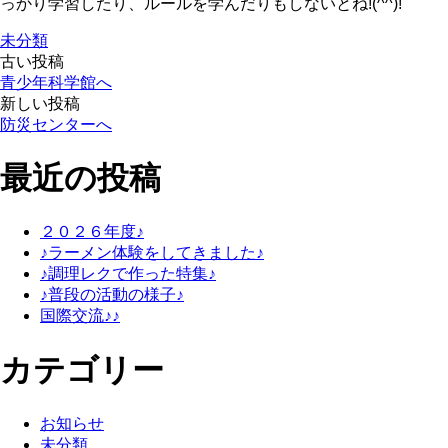
っかり学習したり、ルールを学んだりもしないとね!(^^)!
未分類
古い投稿
投
青少年科学館へ
新しい投稿
稿
防災センターへ
ナ
最近の投稿
ビ
２０２６年度♪
ゲ
♪ラーメン体験をしてきました♪
♪調理レクで作った特集♪
ー
♪普段の活動の様子♪
国際交流♪♪
シ
カテゴリー
ョ
ン
お知らせ
未分類