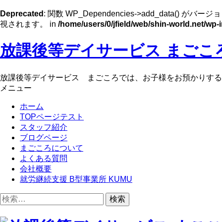
Deprecated
: 関数 WP_Dependencies->add_data() がバージョ
視されます。 in
/home/users/0/jfield/web/shin-world.net/wp-
コ
放課後等デイサービス まごころ
ン
テ
ン
放課後等デイサービス まごころでは、お子様をお預かりする
ツ
メニュー
へ
ホーム
ス
TOPページテスト
キ
スタッフ紹介
ッ
ブログページ
プ
まごころについて
よくある質問
会社概要
就労継続支援 B型事業所 KUMU
検
索: